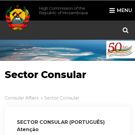
High Commission of the
MENU
Republic of Mozambique
/*
*/
Sector Consular
Consular Affairs
Sector Consular
SECTOR CONSULAR (PORTUGUÊS)
Atenção