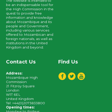
The website is intended to
be an indispensable tool for
the High Commission in the
quest to provide free
information and knowledge
about Mozambique and its
people and Government,
including various services
offered to Mozambican and
foreign nationals, as well as
institutions in the United
Kingdom and beyond.
Contact Us
Find Us
Address:
Mozambique High
Commission
21 Fitzroy Square
London
W1T 6EL
United Kingdom
Tel: +44(0)2073833800
Opening times:
Mondays to Fridays: