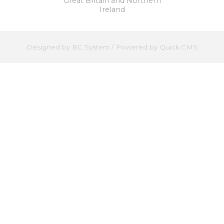
Great Britain and Northern
Ireland
Designed by
BC System
/
Powered by Quick.CMS