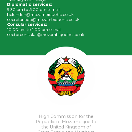
Diplomatic services:
9:30 am to 5:00 pm e-mail:
hclondon@mozambiquehc.co.uk
secretariado@mozambiquehc.co.uk
Consular services:
10:00 am to 1:00 pm e-mail:
sectorconsular@mozambiquehc.co.uk
High Commission for the
Republic of Mozambique to
the United Kingdom of