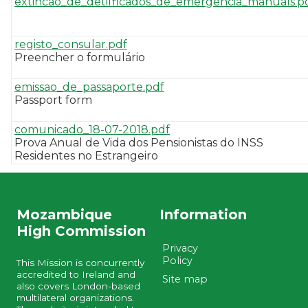
extincao_de_detifficados_de_emergencia_manuals.p
registo_consular.pdf
Preencher o formulário
emissao_de_passaporte.pdf
Passport form
comunicado_18-07-2018.pdf
Prova Anual de Vida dos Pensionistas do INSS
Residentes no Estrangeiro
Mozambique
Information
High Commission
Privacy
Policy
This Mission is concurrently
accredited to Ireland and
Site map
also covers London-based
multilateral organizations.